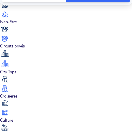
Bien-être
Circuits privés
City Trips
Croisières
Culture