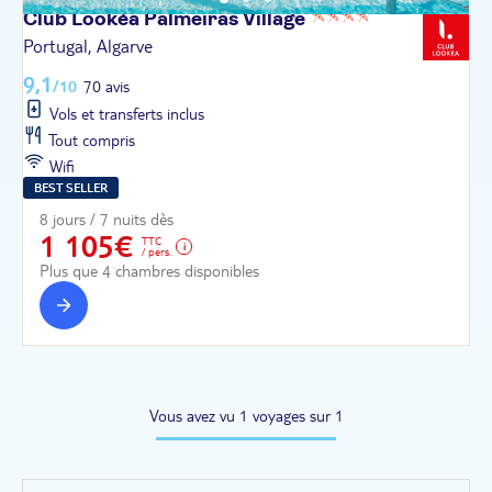
Club Lookéa Palmeiras
Village
Portugal, Algarve
9,1
/10
70 avis
Vols et transferts inclus
Tout compris
Wifi
BEST SELLER
8 jours / 7 nuits dès
1 105€
TTC
/ pers.
Plus que 4 chambres disponibles
Vous avez vu 1 voyages sur 1