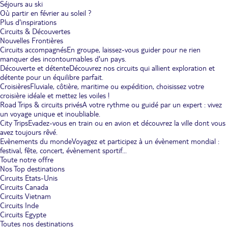
Séjours au ski
Où partir en février au soleil ?
Plus d'inspirations
Circuits & Découvertes
Nouvelles Frontières
Circuits accompagnés
En groupe, laissez-vous guider pour ne rien
manquer des incontournables d'un pays.
Découverte et détente
Découvrez nos circuits qui allient exploration et
détente pour un équilibre parfait.
Croisières
Fluviale, côtière, maritime ou expédition, choisissez votre
croisière idéale et mettez les voiles !
Road Trips & circuits privés
A votre rythme ou guidé par un expert : vivez
un voyage unique et inoubliable.
City Trips
Evadez-vous en train ou en avion et découvrez la ville dont vous
avez toujours rêvé.
Evènements du monde
Voyagez et participez à un évènement mondial :
festival, fête, concert, évènement sportif...
Toute notre offre
Nos Top destinations
Circuits Etats-Unis
Circuits Canada
Circuits Vietnam
Circuits Inde
Circuits Egypte
Toutes nos destinations