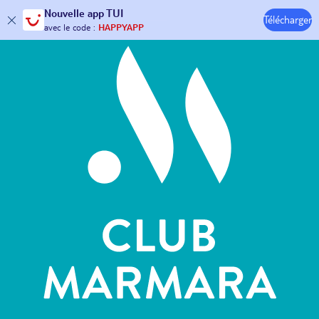
Hôtels & Clubs
Nouvelle
app TUI
30€ offerts*
sur votre
voyage !
Télécharger
avec le code :
HAPPYAPP