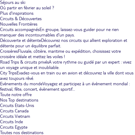
Séjours au ski
Où partir en février au soleil ?
Plus d'inspirations
Circuits & Découvertes
Nouvelles Frontières
Circuits accompagnés
En groupe, laissez-vous guider pour ne rien
manquer des incontournables d'un pays.
Découverte et détente
Découvrez nos circuits qui allient exploration et
détente pour un équilibre parfait.
Croisières
Fluviale, côtière, maritime ou expédition, choisissez votre
croisière idéale et mettez les voiles !
Road Trips & circuits privés
A votre rythme ou guidé par un expert : vivez
un voyage unique et inoubliable.
City Trips
Evadez-vous en train ou en avion et découvrez la ville dont vous
avez toujours rêvé.
Evènements du monde
Voyagez et participez à un évènement mondial :
festival, fête, concert, évènement sportif...
Toute notre offre
Nos Top destinations
Circuits Etats-Unis
Circuits Canada
Circuits Vietnam
Circuits Inde
Circuits Egypte
Toutes nos destinations