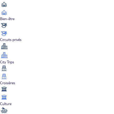
Bien-être
Circuits privés
City Trips
Croisières
Culture