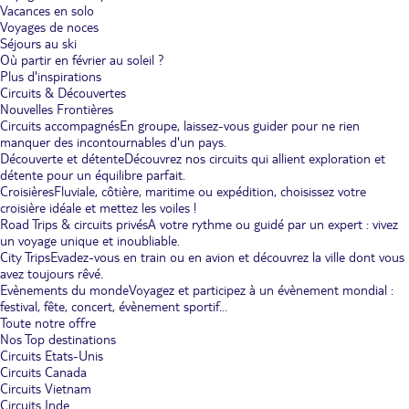
Vacances en solo
Voyages de noces
Séjours au ski
Où partir en février au soleil ?
Plus d'inspirations
Circuits & Découvertes
Nouvelles Frontières
Circuits accompagnés
En groupe, laissez-vous guider pour ne rien
manquer des incontournables d'un pays.
Découverte et détente
Découvrez nos circuits qui allient exploration et
détente pour un équilibre parfait.
Croisières
Fluviale, côtière, maritime ou expédition, choisissez votre
croisière idéale et mettez les voiles !
Road Trips & circuits privés
A votre rythme ou guidé par un expert : vivez
un voyage unique et inoubliable.
City Trips
Evadez-vous en train ou en avion et découvrez la ville dont vous
avez toujours rêvé.
Evènements du monde
Voyagez et participez à un évènement mondial :
festival, fête, concert, évènement sportif...
Toute notre offre
Nos Top destinations
Circuits Etats-Unis
Circuits Canada
Circuits Vietnam
Circuits Inde