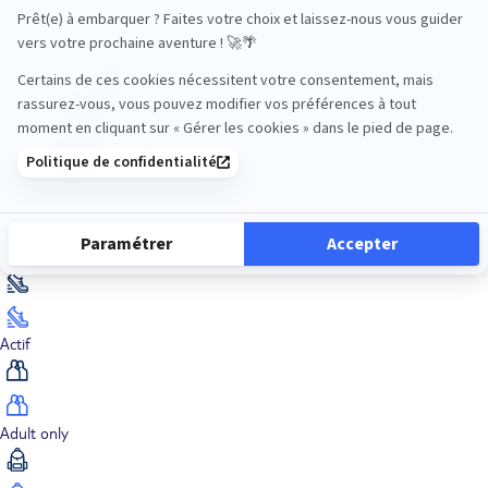
Océan Indien
Nos thématiques
Actif
Adult only