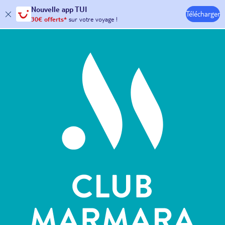
Nouvelle
app TUI
Télécharger
30€ offerts*
sur votre
voyage !
Hôtels & Clubs
avec le code :
HAPPYAPP