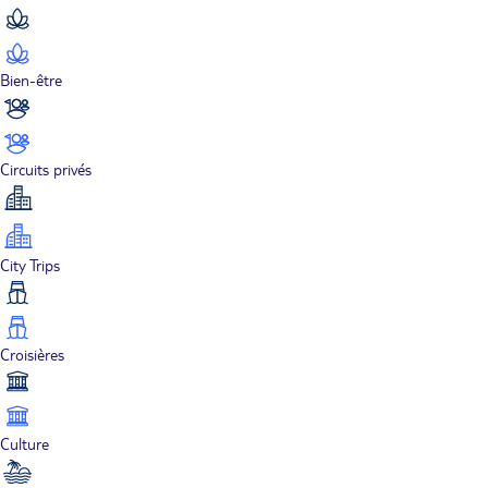
Bien-être
Circuits privés
City Trips
Croisières
Culture