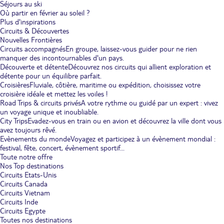
Séjours au ski
Où partir en février au soleil ?
Plus d'inspirations
Circuits & Découvertes
Nouvelles Frontières
Circuits accompagnés
En groupe, laissez-vous guider pour ne rien
manquer des incontournables d'un pays.
Découverte et détente
Découvrez nos circuits qui allient exploration et
détente pour un équilibre parfait.
Croisières
Fluviale, côtière, maritime ou expédition, choisissez votre
croisière idéale et mettez les voiles !
Road Trips & circuits privés
A votre rythme ou guidé par un expert : vivez
un voyage unique et inoubliable.
City Trips
Evadez-vous en train ou en avion et découvrez la ville dont vous
avez toujours rêvé.
Evènements du monde
Voyagez et participez à un évènement mondial :
festival, fête, concert, évènement sportif...
Toute notre offre
Nos Top destinations
Circuits Etats-Unis
Circuits Canada
Circuits Vietnam
Circuits Inde
Circuits Egypte
Toutes nos destinations