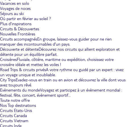
Vacances en solo
Voyages de noces
Séjours au ski
Où partir en février au soleil ?
Plus d'inspirations
Circuits & Découvertes
Nouvelles Frontières
Circuits accompagnés
En groupe, laissez-vous guider pour ne rien
manquer des incontournables d'un pays.
Découverte et détente
Découvrez nos circuits qui allient exploration et
détente pour un équilibre parfait.
Croisières
Fluviale, côtière, maritime ou expédition, choisissez votre
croisière idéale et mettez les voiles !
Road Trips & circuits privés
A votre rythme ou guidé par un expert : vivez
un voyage unique et inoubliable.
City Trips
Evadez-vous en train ou en avion et découvrez la ville dont vous
avez toujours rêvé.
Evènements du monde
Voyagez et participez à un évènement mondial :
festival, fête, concert, évènement sportif...
Toute notre offre
Nos Top destinations
Circuits Etats-Unis
Circuits Canada
Circuits Vietnam
Circuits Inde