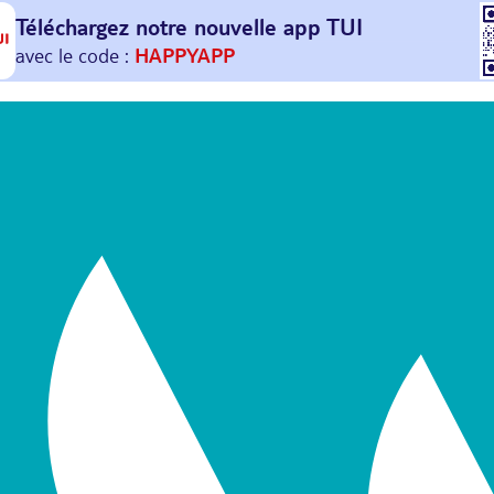
Téléchargez notre nouvelle
app TUI
Et profitez de
30€ offerts*
sur votre
prochain
voyage !
avec le code :
HAPPYAPP