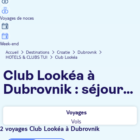
Voyages de noces
Week-end
Accueil
Destinations
Croatie
Dubrovnik
HOTELS & CLUBS TUI
Club Lookéa
Club Lookéa à
Dubrovnik : séjour
tout inclus, clubs
Voyages
vacances 100%
Vols
convivial, détente et
2 voyages Club Lookéa à Dubrovnik