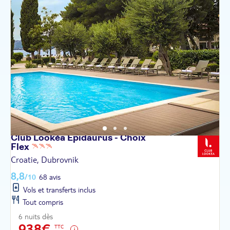
Club Lookéa Epidaurus - Choix
Flex
Croatie, Dubrovnik
8,8
/10
68 avis
Vols et transferts inclus
Tout compris
6 nuits dès
938€
TTC