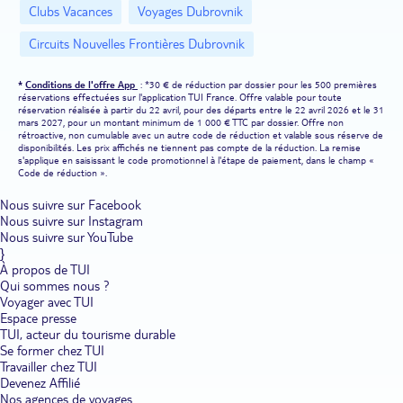
Clubs Vacances
Voyages Dubrovnik
ses clubs Mini, Junior, Challenger et Jeun's.
Circuits Nouvelles Frontières Dubrovnik
Notre club Lookéa de Dubrovnik au plus près des belles plages
de la Riviera Dalmate.
Un littoral pittoresque ourlé d'eau
cristalline au pied des montagnes, des calanques à l'ombre des pins
*
Conditions de l'offre App
: *30 € de réduction par dossier pour les 500 premières
: c'est ce que vous réserve un séjour au club Lookéa de Dubrovnik.
réservations effectuées sur l'application TUI France. Offre valable pour toute
Niché au cœur d'une des stations balnéaires les plus populaires de
réservation réalisée à partir du 22 avril, pour des départs entre le 22 avril 2026 et le 31
Croatie, votre club Lookéa de Dubrovnik offre un accès direct à
mars 2027, pour un montant minimum de 1 000 € TTC par dossier. Offre non
une jolie plage de galets, où transats et parasols vous attendent
rétroactive, non cumulable avec un autre code de réduction et valable sous réserve de
pour de douces parenthèses de paresse. Ici, comme sur les plages
disponibilités. Les prix affichés ne tiennent pas compte de la réduction. La remise
de Plat, Zavrelje ou Mlini qui bordent la baie de Tiha, la mer étale
s'applique en saisissant le code promotionnel à l'étape de paiement, dans le champ «
Code de réduction ».
offre une variété infinie d'activités allant du jet-ski à la pêche sous-
marine, en passant par le windsurf et la voile. Au large se détache
la silhouette de Supetar, un spot idéal pour la plongée. Vous
Nous suivre sur Facebook
préférez rester à proximité de la vieille ville pour visiter Dubrovnik
Nous suivre sur Instagram
et profiter de la mer ? Rendez-vous sur les rochers de la plage de
Nous suivre sur YouTube
Buza, au pied des remparts. À moins de vous laisser séduire par
}
Lokrum, une île-jardin plantée de pins et de lauriers-roses, à 10
À propos de TUI
min de ferry du vieux port.
Qui sommes nous ?
Voyager avec TUI
Les couleurs de la nature à deux pas du club Lookéa de
Espace presse
Dubrovnik.
À quelques encablures des célèbres îles croates, notre
TUI, acteur du tourisme durable
club Lookéa de Dubrovnik est le point de départ de balades dans
Se former chez TUI
de magnifiques paysages entre mer et montagne. Profitez de votre
séjour pour découvrir l'un des points forts de Dubrovnik : sa
Travailler chez TUI
proximité avec quelques-unes des plus belles îles de Croatie.
Devenez Affilié
L'occasion idéale de sauter sur le ferry pour filer vers Mljet. Isolée
Nos agences de voyages