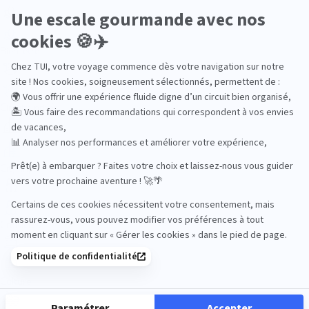
Bien-être
Circuits privés
City Trips
Croisières
Culture