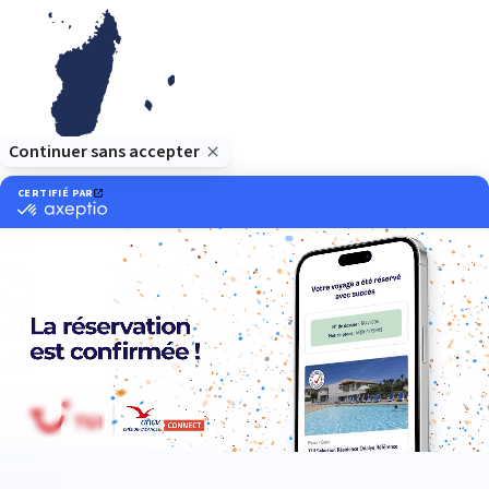
Océan Indien
Nos thématiques
Actif
Adult only
Aventure