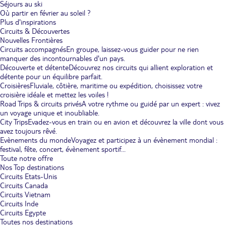
Séjours au ski
Où partir en février au soleil ?
Plus d'inspirations
Circuits & Découvertes
Nouvelles Frontières
Circuits accompagnés
En groupe, laissez-vous guider pour ne rien
manquer des incontournables d'un pays.
Découverte et détente
Découvrez nos circuits qui allient exploration et
détente pour un équilibre parfait.
Croisières
Fluviale, côtière, maritime ou expédition, choisissez votre
croisière idéale et mettez les voiles !
Road Trips & circuits privés
A votre rythme ou guidé par un expert : vivez
un voyage unique et inoubliable.
City Trips
Evadez-vous en train ou en avion et découvrez la ville dont vous
avez toujours rêvé.
Evènements du monde
Voyagez et participez à un évènement mondial :
festival, fête, concert, évènement sportif...
Toute notre offre
Nos Top destinations
Circuits Etats-Unis
Circuits Canada
Circuits Vietnam
Circuits Inde
Circuits Egypte
Toutes nos destinations