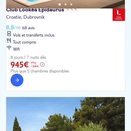
Club Lookéa
Epidaurus
Croatie, Dubrovnik
8,8
/10
68 avis
Vols et transferts inclus
Tout compris
Wifi
8 jours / 7 nuits dès
945€
TTC
/ pers.
Plus que 5 chambres disponibles