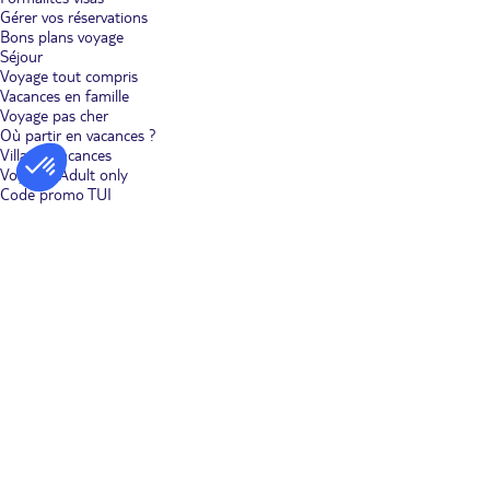
Gérer vos réservations
La Croatie à l'heure de la gourmandise dans votre club Lookéa
Bons plans voyage
de Dubrovnik.
Faites de votre séjour au club Lookéa de Dubrovnik
Séjour
un moment de gourmandise. Entre Méditerranée et Europe
Voyage tout compris
centrale, la cuisine croate vous réserve d'exquises surprises. Au
Vacances en famille
restaurant ou dans les konobas traditionnelles, goûtez le brodet, un
Voyage pas cher
ragoût de poisson au vin blanc assez proche de la bouillabaisse, ou
Où partir en vacances ?
la riblja corba, une savoureuse soupe de poisson. Faites honneur
Villages vacances
aux moules qu'on sert dans la région de Dubrovnik à la « Buzara »
(une sauce au vin blanc, tomate et chapelure).
Voyages Adult only
Code promo TUI