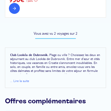
/ pers.
Vous avez vu 2 voyages sur 2
Club Lookéa de Dubrovnik.
Plage ou ville ? Choisissez les deux en
séjournant au club Lookéa de Dubrovnik. Entre mer d'azur et cités
historiques, vos vacances en Croatie s'annoncent inoubliables. En
solo, en couple, en famille ou entre amis, envolez-vous vers les
côtes dalmates et profitez sans limites de votre séjour en formule
tout inclus. Sport, animations, visites et détente vous attendent
sous le doux soleil de l'Adriatique. Initiez-vous au ski nautique.
... Lire la suite
Explorez les côtes en kayak. Sillonnez les mers en catamaran.
Randonnez dans des paysages naturels captivants. Des plages de
galets aux forêts préservées des parcs nationaux, en passant par les
villes et les villages emblématiques : découvrez les plus beaux
endroits du sud de la Croatie à votre rythme. Lorsque sonne
Offres complémentaires
l'heure du farniente au bord de la piscine, détendez-vous, le club
Lookéa Epidaurus prend le relais en proposant à vos enfants une
multitude d'activités et d'animations adaptées à chaque âge dans