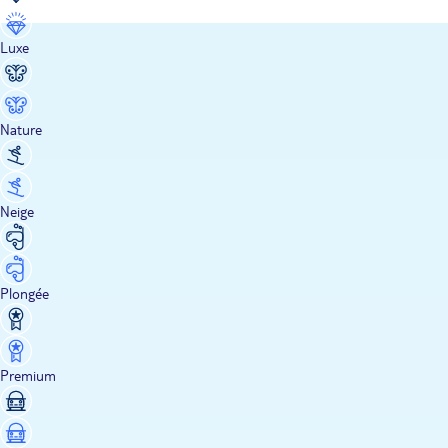
Luxe
Nature
Neige
Plongée
Premium