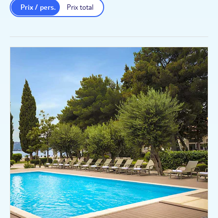
repos
Prix / pers.
Prix total