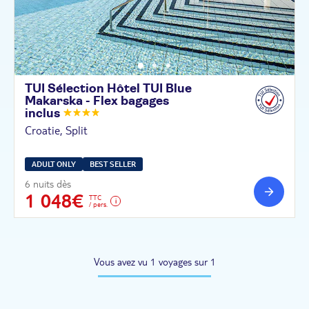
TUI Sélection Hôtel TUI Blue
Makarska - Flex bagages
inclus
Croatie, Split
ADULT ONLY
BEST SELLER
6 nuits dès
1 048€
TTC
/ pers.
Vous avez vu 1 voyages sur 1