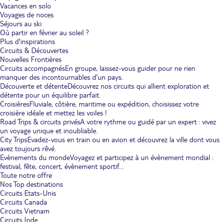
Vacances en solo
Voyages de noces
Séjours au ski
Où partir en février au soleil ?
Plus d'inspirations
Circuits & Découvertes
Nouvelles Frontières
Circuits accompagnés
En groupe, laissez-vous guider pour ne rien
manquer des incontournables d'un pays.
Découverte et détente
Découvrez nos circuits qui allient exploration et
détente pour un équilibre parfait.
Croisières
Fluviale, côtière, maritime ou expédition, choisissez votre
croisière idéale et mettez les voiles !
Road Trips & circuits privés
A votre rythme ou guidé par un expert : vivez
un voyage unique et inoubliable.
City Trips
Evadez-vous en train ou en avion et découvrez la ville dont vous
avez toujours rêvé.
Evènements du monde
Voyagez et participez à un évènement mondial :
festival, fête, concert, évènement sportif...
Toute notre offre
Nos Top destinations
Circuits Etats-Unis
Circuits Canada
Circuits Vietnam
Circuits Inde