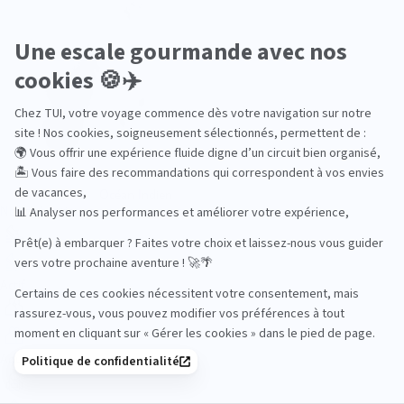
Océan Indien
Nos thématiques
Actif
Adult only