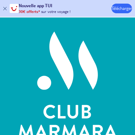
Nouvelle
app TUI
Télécharger
30€ offerts*
sur votre
voyage !
Hôtels & Clubs
avec le code :
HAPPYAPP