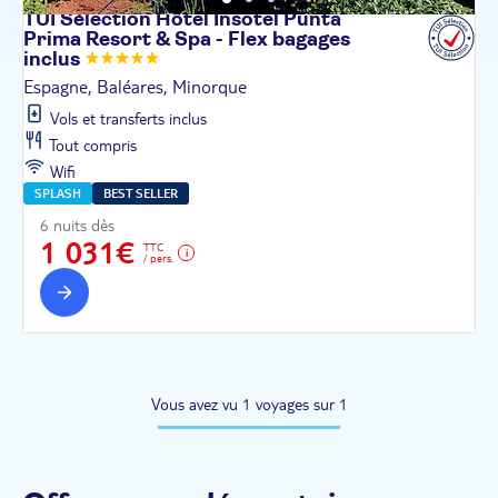
TUI Sélection Hôtel Insotel Punta
Prima Resort & Spa - Flex bagages
inclus
Espagne, Baléares, Minorque
Vols et transferts inclus
Tout compris
Wifi
SPLASH
BEST SELLER
6 nuits dès
1 031€
TTC
/ pers.
Vous avez vu 1 voyages sur 1