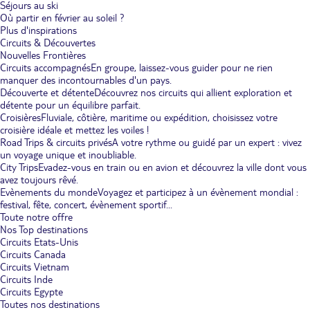
Séjours au ski
Où partir en février au soleil ?
Plus d'inspirations
Circuits & Découvertes
Nouvelles Frontières
Circuits accompagnés
En groupe, laissez-vous guider pour ne rien
manquer des incontournables d'un pays.
Découverte et détente
Découvrez nos circuits qui allient exploration et
détente pour un équilibre parfait.
Croisières
Fluviale, côtière, maritime ou expédition, choisissez votre
croisière idéale et mettez les voiles !
Road Trips & circuits privés
A votre rythme ou guidé par un expert : vivez
un voyage unique et inoubliable.
City Trips
Evadez-vous en train ou en avion et découvrez la ville dont vous
avez toujours rêvé.
Evènements du monde
Voyagez et participez à un évènement mondial :
festival, fête, concert, évènement sportif...
Toute notre offre
Nos Top destinations
Circuits Etats-Unis
Circuits Canada
Circuits Vietnam
Circuits Inde
Circuits Egypte
Toutes nos destinations