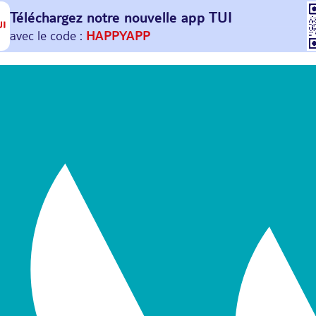
Téléchargez notre nouvelle
app TUI
Et profitez de
30€ offerts*
sur votre
prochain
voyage !
avec le code :
HAPPYAPP