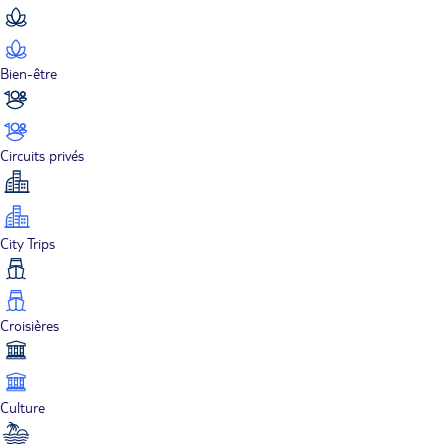
Bien-être
Circuits privés
City Trips
Croisières
Culture