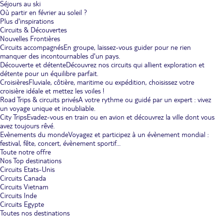
Séjours au ski
Où partir en février au soleil ?
Plus d'inspirations
Circuits & Découvertes
Nouvelles Frontières
Circuits accompagnés
En groupe, laissez-vous guider pour ne rien
manquer des incontournables d'un pays.
Découverte et détente
Découvrez nos circuits qui allient exploration et
détente pour un équilibre parfait.
Croisières
Fluviale, côtière, maritime ou expédition, choisissez votre
croisière idéale et mettez les voiles !
Road Trips & circuits privés
A votre rythme ou guidé par un expert : vivez
un voyage unique et inoubliable.
City Trips
Evadez-vous en train ou en avion et découvrez la ville dont vous
avez toujours rêvé.
Evènements du monde
Voyagez et participez à un évènement mondial :
festival, fête, concert, évènement sportif...
Toute notre offre
Nos Top destinations
Circuits Etats-Unis
Circuits Canada
Circuits Vietnam
Circuits Inde
Circuits Egypte
Toutes nos destinations