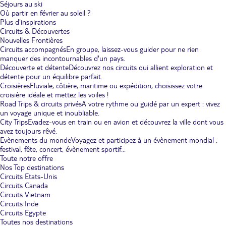
Séjours au ski
Où partir en février au soleil ?
Plus d'inspirations
Circuits & Découvertes
Nouvelles Frontières
Circuits accompagnés
En groupe, laissez-vous guider pour ne rien
manquer des incontournables d'un pays.
Découverte et détente
Découvrez nos circuits qui allient exploration et
détente pour un équilibre parfait.
Croisières
Fluviale, côtière, maritime ou expédition, choisissez votre
croisière idéale et mettez les voiles !
Road Trips & circuits privés
A votre rythme ou guidé par un expert : vivez
un voyage unique et inoubliable.
City Trips
Evadez-vous en train ou en avion et découvrez la ville dont vous
avez toujours rêvé.
Evènements du monde
Voyagez et participez à un évènement mondial :
festival, fête, concert, évènement sportif...
Toute notre offre
Nos Top destinations
Circuits Etats-Unis
Circuits Canada
Circuits Vietnam
Circuits Inde
Circuits Egypte
Toutes nos destinations