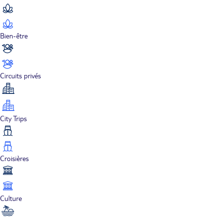
Bien-être
Circuits privés
City Trips
Croisières
Culture