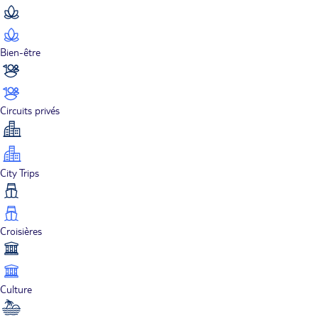
Bien-être
Circuits privés
City Trips
Croisières
Culture