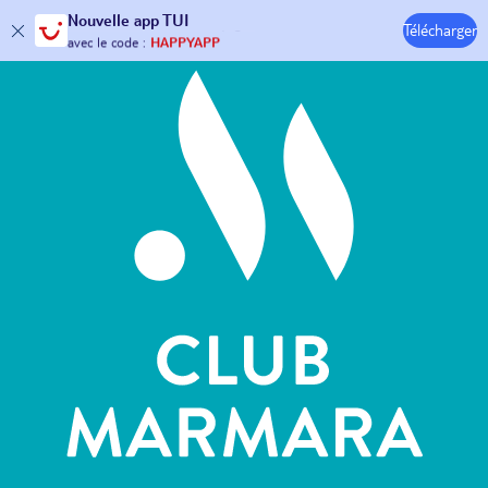
Hôtels & Clubs
Nouvelle
app TUI
30€ offerts*
sur votre
voyage !
Télécharger
avec le code :
HAPPYAPP