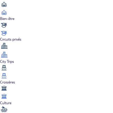
Bien-être
Circuits privés
City Trips
Croisières
Culture