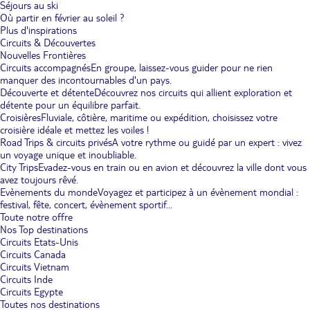
Séjours au ski
Où partir en février au soleil ?
Plus d'inspirations
Circuits & Découvertes
Nouvelles Frontières
Circuits accompagnés
En groupe, laissez-vous guider pour ne rien
manquer des incontournables d'un pays.
Découverte et détente
Découvrez nos circuits qui allient exploration et
détente pour un équilibre parfait.
Croisières
Fluviale, côtière, maritime ou expédition, choisissez votre
croisière idéale et mettez les voiles !
Road Trips & circuits privés
A votre rythme ou guidé par un expert : vivez
un voyage unique et inoubliable.
City Trips
Evadez-vous en train ou en avion et découvrez la ville dont vous
avez toujours rêvé.
Evènements du monde
Voyagez et participez à un évènement mondial :
festival, fête, concert, évènement sportif...
Toute notre offre
Nos Top destinations
Circuits Etats-Unis
Circuits Canada
Circuits Vietnam
Circuits Inde
Circuits Egypte
Toutes nos destinations