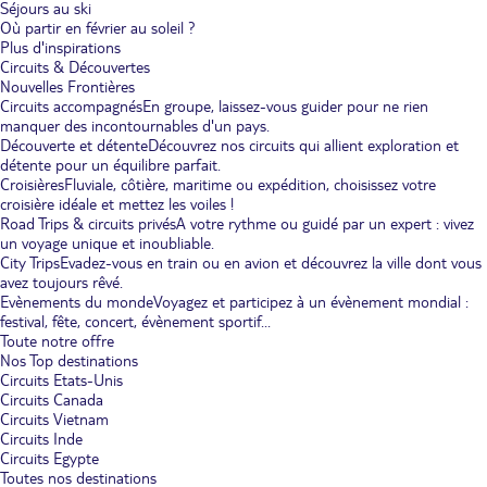
Séjours au ski
Où partir en février au soleil ?
Plus d'inspirations
Circuits & Découvertes
Nouvelles Frontières
Circuits accompagnés
En groupe, laissez-vous guider pour ne rien
manquer des incontournables d'un pays.
Découverte et détente
Découvrez nos circuits qui allient exploration et
détente pour un équilibre parfait.
Croisières
Fluviale, côtière, maritime ou expédition, choisissez votre
croisière idéale et mettez les voiles !
Road Trips & circuits privés
A votre rythme ou guidé par un expert : vivez
un voyage unique et inoubliable.
City Trips
Evadez-vous en train ou en avion et découvrez la ville dont vous
avez toujours rêvé.
Evènements du monde
Voyagez et participez à un évènement mondial :
festival, fête, concert, évènement sportif...
Toute notre offre
Nos Top destinations
Circuits Etats-Unis
Circuits Canada
Circuits Vietnam
Circuits Inde
Circuits Egypte
Toutes nos destinations