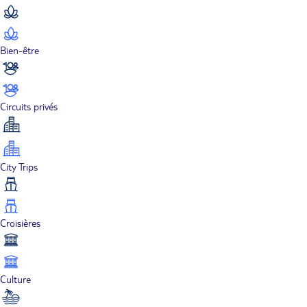
Bien-être
Circuits privés
City Trips
Croisières
Culture