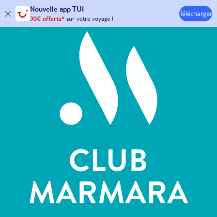
Hôtels & Clubs
Nouvelle
app TUI
Télécharger
30€ offerts*
sur votre
voyage !
avec le code :
HAPPYAPP