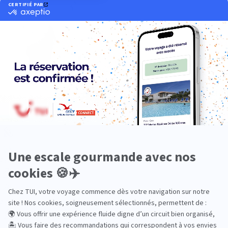
Océan Indien
Nos thématiques
Actif
Adult only