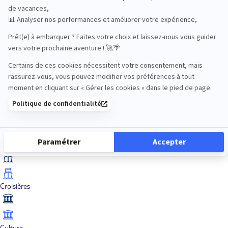
Aventure
Bien-être
Circuits privés
City Trips
Croisières
Culture