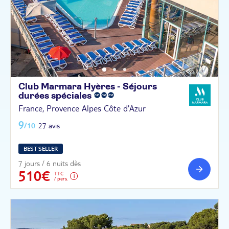
Club Marmara Hyères - Séjours
durées
spéciales
France, Provence Alpes Côte d'Azur
9
/10
27 avis
BEST SELLER
7 jours / 6 nuits dès
510€
TTC
/ pers.