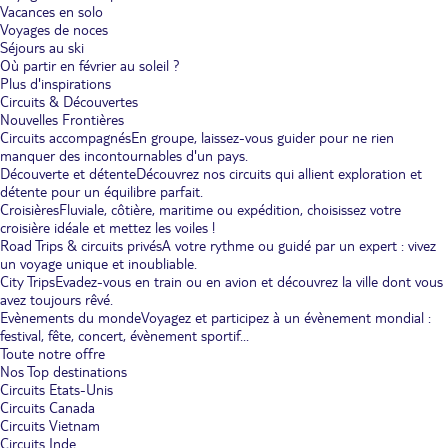
Vacances en solo
Voyages de noces
Séjours au ski
Où partir en février au soleil ?
Plus d'inspirations
Circuits & Découvertes
Nouvelles Frontières
Circuits accompagnés
En groupe, laissez-vous guider pour ne rien
manquer des incontournables d'un pays.
Découverte et détente
Découvrez nos circuits qui allient exploration et
détente pour un équilibre parfait.
Croisières
Fluviale, côtière, maritime ou expédition, choisissez votre
croisière idéale et mettez les voiles !
Road Trips & circuits privés
A votre rythme ou guidé par un expert : vivez
un voyage unique et inoubliable.
City Trips
Evadez-vous en train ou en avion et découvrez la ville dont vous
avez toujours rêvé.
Evènements du monde
Voyagez et participez à un évènement mondial :
festival, fête, concert, évènement sportif...
Toute notre offre
Nos Top destinations
Circuits Etats-Unis
Circuits Canada
Circuits Vietnam
Circuits Inde