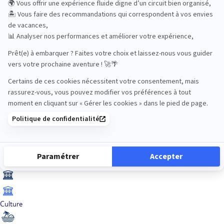
Bien-être
Circuits privés
City Trips
Croisières
Culture