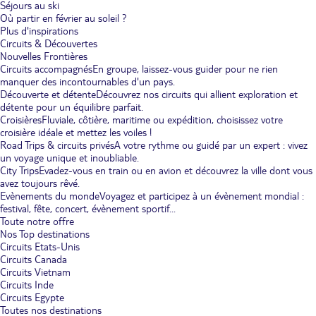
Séjours au ski
Où partir en février au soleil ?
Plus d'inspirations
Circuits & Découvertes
Nouvelles Frontières
Circuits accompagnés
En groupe, laissez-vous guider pour ne rien
manquer des incontournables d'un pays.
Découverte et détente
Découvrez nos circuits qui allient exploration et
détente pour un équilibre parfait.
Croisières
Fluviale, côtière, maritime ou expédition, choisissez votre
croisière idéale et mettez les voiles !
Road Trips & circuits privés
A votre rythme ou guidé par un expert : vivez
un voyage unique et inoubliable.
City Trips
Evadez-vous en train ou en avion et découvrez la ville dont vous
avez toujours rêvé.
Evènements du monde
Voyagez et participez à un évènement mondial :
festival, fête, concert, évènement sportif...
Toute notre offre
Nos Top destinations
Circuits Etats-Unis
Circuits Canada
Circuits Vietnam
Circuits Inde
Circuits Egypte
Toutes nos destinations