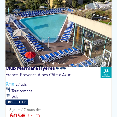
Club Marmara
Hyères
France, Provence Alpes Côte d'Azur
9
/10
27 avis
Tout compris
Wifi
BEST SELLER
8 jours / 7 nuits dès
605€
TTC