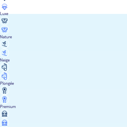
Luxe
Nature
Neige
Plongée
Premium