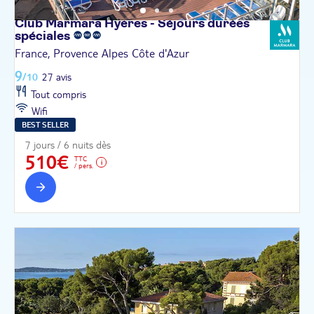
Club Marmara Hyères - Séjours durées
spéciales
France, Provence Alpes Côte d'Azur
9
/10
27 avis
Tout compris
Wifi
BEST SELLER
7 jours / 6 nuits dès
510€
TTC
/ pers.