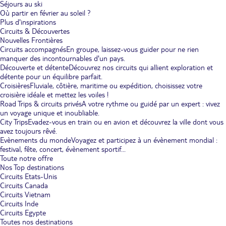
Séjours au ski
Où partir en février au soleil ?
Plus d'inspirations
Circuits & Découvertes
Nouvelles Frontières
Circuits accompagnés
En groupe, laissez-vous guider pour ne rien
manquer des incontournables d'un pays.
Découverte et détente
Découvrez nos circuits qui allient exploration et
détente pour un équilibre parfait.
Croisières
Fluviale, côtière, maritime ou expédition, choisissez votre
croisière idéale et mettez les voiles !
Road Trips & circuits privés
A votre rythme ou guidé par un expert : vivez
un voyage unique et inoubliable.
City Trips
Evadez-vous en train ou en avion et découvrez la ville dont vous
avez toujours rêvé.
Evènements du monde
Voyagez et participez à un évènement mondial :
festival, fête, concert, évènement sportif...
Toute notre offre
Nos Top destinations
Circuits Etats-Unis
Circuits Canada
Circuits Vietnam
Circuits Inde
Circuits Egypte
Toutes nos destinations