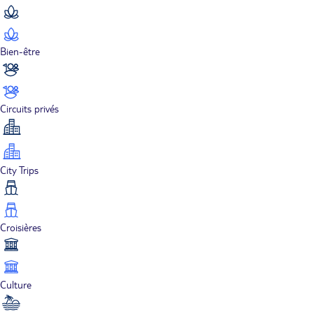
Bien-être
Circuits privés
City Trips
Croisières
Culture