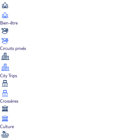
Bien-être
Circuits privés
City Trips
Croisières
Culture