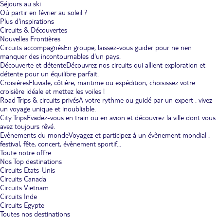
Séjours au ski
Où partir en février au soleil ?
Plus d'inspirations
Circuits & Découvertes
Nouvelles Frontières
Circuits accompagnés
En groupe, laissez-vous guider pour ne rien
manquer des incontournables d'un pays.
Découverte et détente
Découvrez nos circuits qui allient exploration et
détente pour un équilibre parfait.
Croisières
Fluviale, côtière, maritime ou expédition, choisissez votre
croisière idéale et mettez les voiles !
Road Trips & circuits privés
A votre rythme ou guidé par un expert : vivez
un voyage unique et inoubliable.
City Trips
Evadez-vous en train ou en avion et découvrez la ville dont vous
avez toujours rêvé.
Evènements du monde
Voyagez et participez à un évènement mondial :
festival, fête, concert, évènement sportif...
Toute notre offre
Nos Top destinations
Circuits Etats-Unis
Circuits Canada
Circuits Vietnam
Circuits Inde
Circuits Egypte
Toutes nos destinations