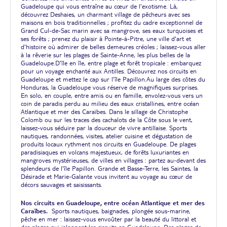
Guadeloupe qui vous entraîne au cœur de l'exotisme. Là,
découvrez Deshaies, un charmant village de pêcheurs avec ses
maisons en bois traditionnelles ; profitez du cadre exceptionnel de
Grand Cul-de-Sac marin avec sa mangrove, ses eaux turquoises et
ses forêts ; prenez du plaisir à Pointe-à-Pitre, une ville d'art et
d'histoire où admirer de belles demeures créoles ; laissez-vous aller
à la rêverie sur les plages de Sainte-Anne, les plus belles de la
Guadeloupe.D'île en île, entre plage et forêt tropicale : embarquez
pour un voyage enchanté aux Antilles. Découvrez nos circuits en
Guadeloupe et mettez le cap sur l'île Papillon.Au large des côtes du
Honduras, la Guadeloupe vous réserve de magnifiques surprises.
En solo, en couple, entre amis ou en famille, envolez-vous vers un
coin de paradis perdu au milieu des eaux cristallines, entre océan
Atlantique et mer des Caraïbes. Dans le sillage de Christophe
Colomb ou sur les traces des cachalots de la Côte sous le vent,
laissez-vous séduire par la douceur de vivre antillaise. Sports
nautiques, randonnées, visites, atelier cuisine et dégustation de
produits locaux rythment nos circuits en Guadeloupe. De plages
paradisiaques en volcans majestueux, de forêts luxuriantes en
mangroves mystérieuses, de villes en villages : partez au-devant des
splendeurs de l'île Papillon. Grande et Basse-Terre, les Saintes, la
Désirade et Marie-Galante vous invitent au voyage au cœur de
décors sauvages et saisissants.
Nos circuits en Guadeloupe, entre océan Atlantique et mer des
Caraïbes.
Sports nautiques, baignades, plongée sous-marine,
pêche en mer : laissez-vous envoûter par la beauté du littoral et
des plages qui jalonnent les circuits en Guadeloupe. Des plages de