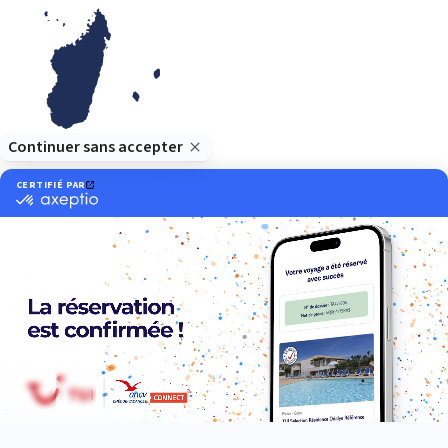
Océan Indien
Nos thématiques
Actif
Adult only
Aventure