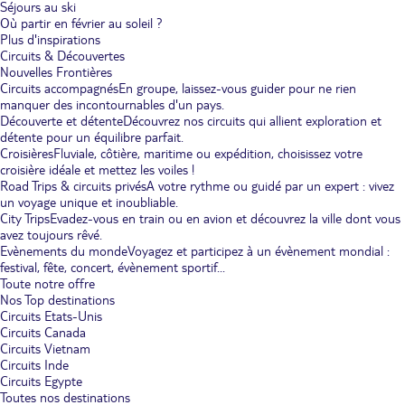
Séjours au ski
Où partir en février au soleil ?
Plus d'inspirations
Circuits & Découvertes
Nouvelles Frontières
Circuits accompagnés
En groupe, laissez-vous guider pour ne rien
manquer des incontournables d'un pays.
Découverte et détente
Découvrez nos circuits qui allient exploration et
détente pour un équilibre parfait.
Croisières
Fluviale, côtière, maritime ou expédition, choisissez votre
croisière idéale et mettez les voiles !
Road Trips & circuits privés
A votre rythme ou guidé par un expert : vivez
un voyage unique et inoubliable.
City Trips
Evadez-vous en train ou en avion et découvrez la ville dont vous
avez toujours rêvé.
Evènements du monde
Voyagez et participez à un évènement mondial :
festival, fête, concert, évènement sportif...
Toute notre offre
Nos Top destinations
Circuits Etats-Unis
Circuits Canada
Circuits Vietnam
Circuits Inde
Circuits Egypte
Toutes nos destinations