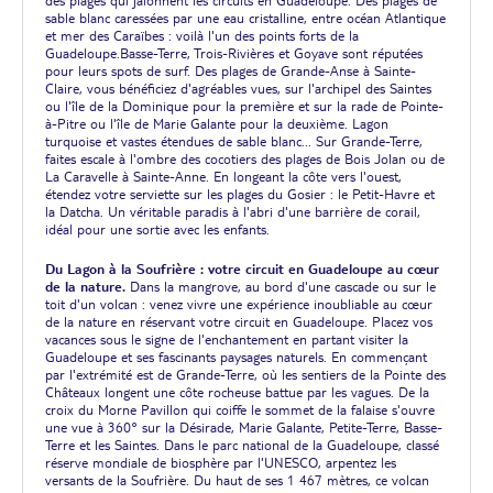
sable blanc caressées par une eau cristalline, entre océan Atlantique
et mer des Caraïbes : voilà l'un des points forts de la
Guadeloupe.Basse-Terre, Trois-Rivières et Goyave sont réputées
pour leurs spots de surf. Des plages de Grande-Anse à Sainte-
Claire, vous bénéficiez d'agréables vues, sur l'archipel des Saintes
ou l'île de la Dominique pour la première et sur la rade de Pointe-
à-Pitre ou l'île de Marie Galante pour la deuxième. Lagon
turquoise et vastes étendues de sable blanc... Sur Grande-Terre,
faites escale à l'ombre des cocotiers des plages de Bois Jolan ou de
La Caravelle à Sainte-Anne. En longeant la côte vers l'ouest,
étendez votre serviette sur les plages du Gosier : le Petit-Havre et
la Datcha. Un véritable paradis à l'abri d'une barrière de corail,
idéal pour une sortie avec les enfants.
Du Lagon à la Soufrière : votre circuit en Guadeloupe au cœur
de la nature.
Dans la mangrove, au bord d'une cascade ou sur le
toit d'un volcan : venez vivre une expérience inoubliable au cœur
de la nature en réservant votre circuit en Guadeloupe. Placez vos
vacances sous le signe de l'enchantement en partant visiter la
Guadeloupe et ses fascinants paysages naturels. En commençant
par l'extrémité est de Grande-Terre, où les sentiers de la Pointe des
Châteaux longent une côte rocheuse battue par les vagues. De la
croix du Morne Pavillon qui coiffe le sommet de la falaise s'ouvre
une vue à 360° sur la Désirade, Marie Galante, Petite-Terre, Basse-
Terre et les Saintes. Dans le parc national de la Guadeloupe, classé
réserve mondiale de biosphère par l'UNESCO, arpentez les
versants de la Soufrière. Du haut de ses 1 467 mètres, ce volcan