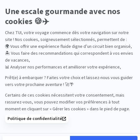
Bien-être
Circuits privés
City Trips
Croisières
Culture