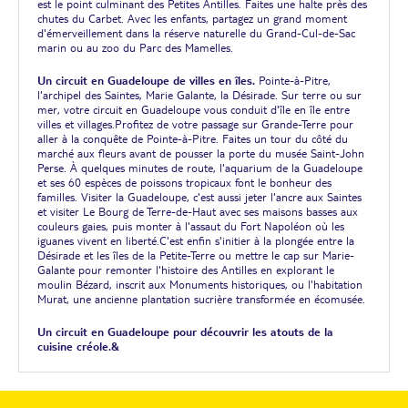
est le point culminant des Petites Antilles. Faites une halte près des
chutes du Carbet. Avec les enfants, partagez un grand moment
d'émerveillement dans la réserve naturelle du Grand-Cul-de-Sac
marin ou au zoo du Parc des Mamelles.
Un circuit en Guadeloupe de villes en îles.
Pointe-à-Pitre,
l'archipel des Saintes, Marie Galante, la Désirade. Sur terre ou sur
mer, votre circuit en Guadeloupe vous conduit d'île en île entre
villes et villages.Profitez de votre passage sur Grande-Terre pour
aller à la conquête de Pointe-à-Pitre. Faites un tour du côté du
marché aux fleurs avant de pousser la porte du musée Saint-John
Perse. À quelques minutes de route, l'aquarium de la Guadeloupe
et ses 60 espèces de poissons tropicaux font le bonheur des
familles. Visiter la Guadeloupe, c'est aussi jeter l'ancre aux Saintes
et visiter Le Bourg de Terre-de-Haut avec ses maisons basses aux
couleurs gaies, puis monter à l'assaut du Fort Napoléon où les
iguanes vivent en liberté.C'est enfin s'initier à la plongée entre la
Désirade et les îles de la Petite-Terre ou mettre le cap sur Marie-
Galante pour remonter l'histoire des Antilles en explorant le
moulin Bézard, inscrit aux Monuments historiques, ou l'habitation
Murat, une ancienne plantation sucrière transformée en écomusée.
Un circuit en Guadeloupe pour découvrir les atouts de la
cuisine créole.&