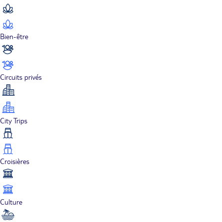
Bien-être
Circuits privés
City Trips
Croisières
Culture