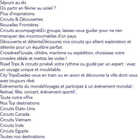
Séjours au ski
Où partir en février au soleil ?
Plus d'inspirations
Circuits & Découvertes
Nouvelles Frontières
Circuits accompagnés
En groupe, laissez-vous guider pour ne rien
manquer des incontournables d'un pays.
Découverte et détente
Découvrez nos circuits qui allient exploration et
détente pour un équilibre parfait.
Croisières
Fluviale, côtière, maritime ou expédition, choisissez votre
croisière idéale et mettez les voiles !
Road Trips & circuits privés
A votre rythme ou guidé par un expert : vivez
un voyage unique et inoubliable.
City Trips
Evadez-vous en train ou en avion et découvrez la ville dont vous
avez toujours rêvé.
Evènements du monde
Voyagez et participez à un évènement mondial :
festival, fête, concert, évènement sportif...
Toute notre offre
Nos Top destinations
Circuits Etats-Unis
Circuits Canada
Circuits Vietnam
Circuits Inde
Circuits Egypte
Toutes nos destinations