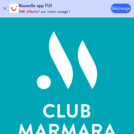
Nouvelle
app TUI
Télécharger
30€ offerts*
sur votre
voyage !
Hôtels & Clubs
avec le code :
HAPPYAPP