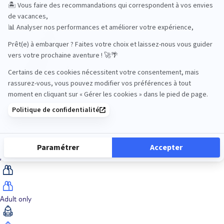
Océan Indien
Nos thématiques
Actif
Adult only