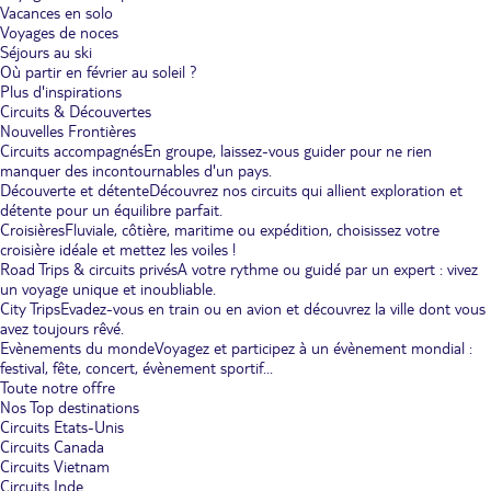
Vacances en solo
Voyages de noces
Séjours au ski
Où partir en février au soleil ?
Plus d'inspirations
Circuits & Découvertes
Nouvelles Frontières
Circuits accompagnés
En groupe, laissez-vous guider pour ne rien
manquer des incontournables d'un pays.
Découverte et détente
Découvrez nos circuits qui allient exploration et
détente pour un équilibre parfait.
Croisières
Fluviale, côtière, maritime ou expédition, choisissez votre
croisière idéale et mettez les voiles !
Road Trips & circuits privés
A votre rythme ou guidé par un expert : vivez
un voyage unique et inoubliable.
City Trips
Evadez-vous en train ou en avion et découvrez la ville dont vous
avez toujours rêvé.
Evènements du monde
Voyagez et participez à un évènement mondial :
festival, fête, concert, évènement sportif...
Toute notre offre
Nos Top destinations
Circuits Etats-Unis
Circuits Canada
Circuits Vietnam
Circuits Inde