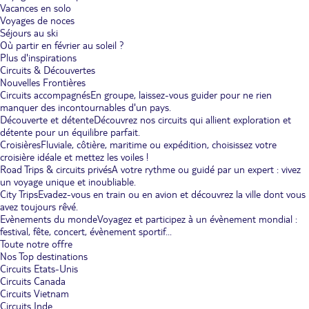
Vacances en solo
Voyages de noces
Séjours au ski
Où partir en février au soleil ?
Plus d'inspirations
Circuits & Découvertes
Nouvelles Frontières
Circuits accompagnés
En groupe, laissez-vous guider pour ne rien
manquer des incontournables d'un pays.
Découverte et détente
Découvrez nos circuits qui allient exploration et
détente pour un équilibre parfait.
Croisières
Fluviale, côtière, maritime ou expédition, choisissez votre
croisière idéale et mettez les voiles !
Road Trips & circuits privés
A votre rythme ou guidé par un expert : vivez
un voyage unique et inoubliable.
City Trips
Evadez-vous en train ou en avion et découvrez la ville dont vous
avez toujours rêvé.
Evènements du monde
Voyagez et participez à un évènement mondial :
festival, fête, concert, évènement sportif...
Toute notre offre
Nos Top destinations
Circuits Etats-Unis
Circuits Canada
Circuits Vietnam
Circuits Inde