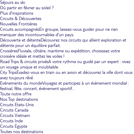
Séjours au ski
Où partir en février au soleil ?
Plus d'inspirations
Circuits & Découvertes
Nouvelles Frontières
Circuits accompagnés
En groupe, laissez-vous guider pour ne rien
manquer des incontournables d'un pays.
Découverte et détente
Découvrez nos circuits qui allient exploration et
détente pour un équilibre parfait.
Croisières
Fluviale, côtière, maritime ou expédition, choisissez votre
croisière idéale et mettez les voiles !
Road Trips & circuits privés
A votre rythme ou guidé par un expert : vivez
un voyage unique et inoubliable.
City Trips
Evadez-vous en train ou en avion et découvrez la ville dont vous
avez toujours rêvé.
Evènements du monde
Voyagez et participez à un évènement mondial :
festival, fête, concert, évènement sportif...
Toute notre offre
Nos Top destinations
Circuits Etats-Unis
Circuits Canada
Circuits Vietnam
Circuits Inde
Circuits Egypte
Toutes nos destinations