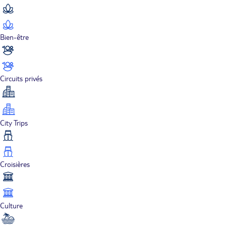
Bien-être
Circuits privés
City Trips
Croisières
Culture