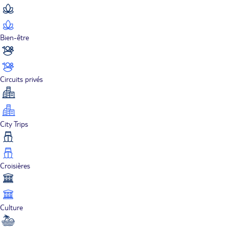
Bien-être
Circuits privés
City Trips
Croisières
Culture