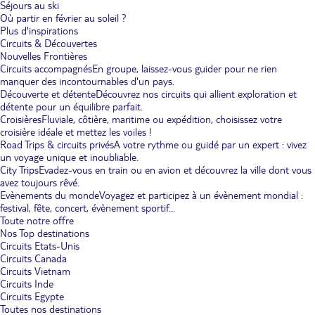
Séjours au ski
Où partir en février au soleil ?
Plus d'inspirations
Circuits & Découvertes
Nouvelles Frontières
Circuits accompagnés
En groupe, laissez-vous guider pour ne rien
manquer des incontournables d'un pays.
Découverte et détente
Découvrez nos circuits qui allient exploration et
détente pour un équilibre parfait.
Croisières
Fluviale, côtière, maritime ou expédition, choisissez votre
croisière idéale et mettez les voiles !
Road Trips & circuits privés
A votre rythme ou guidé par un expert : vivez
un voyage unique et inoubliable.
City Trips
Evadez-vous en train ou en avion et découvrez la ville dont vous
avez toujours rêvé.
Evènements du monde
Voyagez et participez à un évènement mondial :
festival, fête, concert, évènement sportif...
Toute notre offre
Nos Top destinations
Circuits Etats-Unis
Circuits Canada
Circuits Vietnam
Circuits Inde
Circuits Egypte
Toutes nos destinations