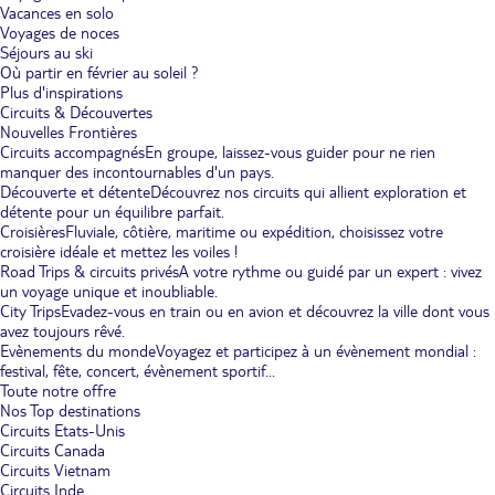
Vacances en solo
Voyages de noces
Séjours au ski
Où partir en février au soleil ?
Plus d'inspirations
Circuits & Découvertes
Nouvelles Frontières
Circuits accompagnés
En groupe, laissez-vous guider pour ne rien
manquer des incontournables d'un pays.
Découverte et détente
Découvrez nos circuits qui allient exploration et
détente pour un équilibre parfait.
Croisières
Fluviale, côtière, maritime ou expédition, choisissez votre
croisière idéale et mettez les voiles !
Road Trips & circuits privés
A votre rythme ou guidé par un expert : vivez
un voyage unique et inoubliable.
City Trips
Evadez-vous en train ou en avion et découvrez la ville dont vous
avez toujours rêvé.
Evènements du monde
Voyagez et participez à un évènement mondial :
festival, fête, concert, évènement sportif...
Toute notre offre
Nos Top destinations
Circuits Etats-Unis
Circuits Canada
Circuits Vietnam
Circuits Inde