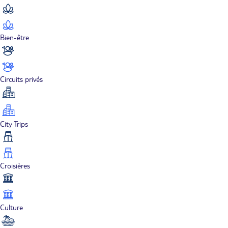
Bien-être
Circuits privés
City Trips
Croisières
Culture