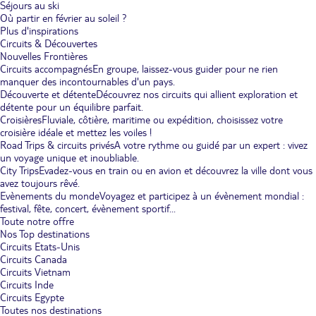
Séjours au ski
Où partir en février au soleil ?
Plus d'inspirations
Circuits & Découvertes
Nouvelles Frontières
Circuits accompagnés
En groupe, laissez-vous guider pour ne rien
manquer des incontournables d'un pays.
Découverte et détente
Découvrez nos circuits qui allient exploration et
détente pour un équilibre parfait.
Croisières
Fluviale, côtière, maritime ou expédition, choisissez votre
croisière idéale et mettez les voiles !
Road Trips & circuits privés
A votre rythme ou guidé par un expert : vivez
un voyage unique et inoubliable.
City Trips
Evadez-vous en train ou en avion et découvrez la ville dont vous
avez toujours rêvé.
Evènements du monde
Voyagez et participez à un évènement mondial :
festival, fête, concert, évènement sportif...
Toute notre offre
Nos Top destinations
Circuits Etats-Unis
Circuits Canada
Circuits Vietnam
Circuits Inde
Circuits Egypte
Toutes nos destinations