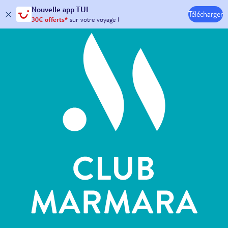
Hôtels & Clubs
Nouvelle
app TUI
Télécharger
30€ offerts*
sur votre
voyage !
avec le code :
HAPPYAPP