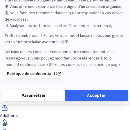
Océan Indien
Nos thématiques
Actif
Adult only