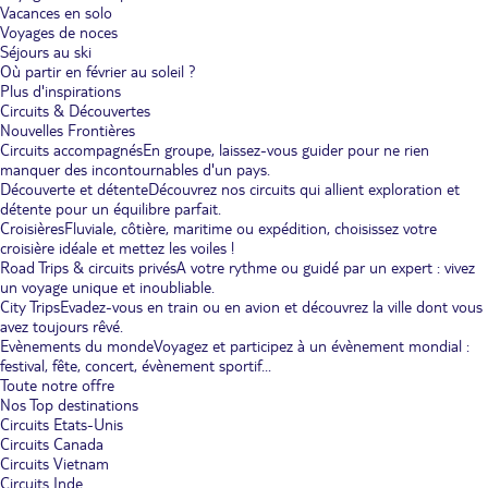
Vacances en solo
Voyages de noces
Séjours au ski
Où partir en février au soleil ?
Plus d'inspirations
Circuits & Découvertes
Nouvelles Frontières
Circuits accompagnés
En groupe, laissez-vous guider pour ne rien
manquer des incontournables d'un pays.
Découverte et détente
Découvrez nos circuits qui allient exploration et
détente pour un équilibre parfait.
Croisières
Fluviale, côtière, maritime ou expédition, choisissez votre
croisière idéale et mettez les voiles !
Road Trips & circuits privés
A votre rythme ou guidé par un expert : vivez
un voyage unique et inoubliable.
City Trips
Evadez-vous en train ou en avion et découvrez la ville dont vous
avez toujours rêvé.
Evènements du monde
Voyagez et participez à un évènement mondial :
festival, fête, concert, évènement sportif...
Toute notre offre
Nos Top destinations
Circuits Etats-Unis
Circuits Canada
Circuits Vietnam
Circuits Inde