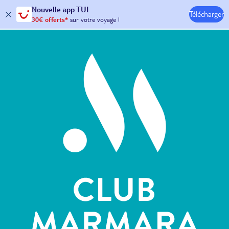
Nouvelle
app TUI
Télécharger
30€ offerts*
sur votre
voyage !
Hôtels & Clubs
avec le code :
HAPPYAPP