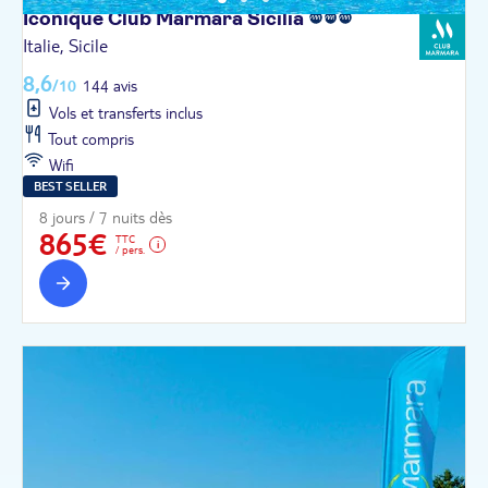
Iconique Club Marmara
Sicilia
Italie, Sicile
8,6
/10
144 avis
Vols et transferts inclus
Tout compris
Wifi
BEST SELLER
8 jours / 7 nuits dès
865€
TTC
/ pers.