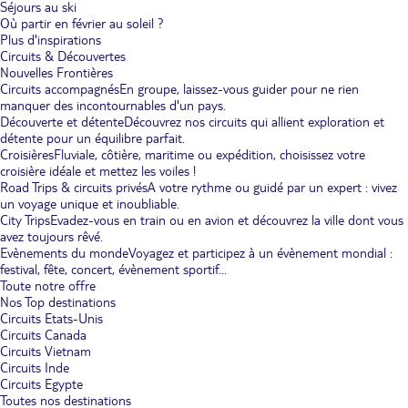
Séjours au ski
Où partir en février au soleil ?
Plus d'inspirations
Circuits & Découvertes
Nouvelles Frontières
Circuits accompagnés
En groupe, laissez-vous guider pour ne rien
manquer des incontournables d'un pays.
Découverte et détente
Découvrez nos circuits qui allient exploration et
détente pour un équilibre parfait.
Croisières
Fluviale, côtière, maritime ou expédition, choisissez votre
croisière idéale et mettez les voiles !
Road Trips & circuits privés
A votre rythme ou guidé par un expert : vivez
un voyage unique et inoubliable.
City Trips
Evadez-vous en train ou en avion et découvrez la ville dont vous
avez toujours rêvé.
Evènements du monde
Voyagez et participez à un évènement mondial :
festival, fête, concert, évènement sportif...
Toute notre offre
Nos Top destinations
Circuits Etats-Unis
Circuits Canada
Circuits Vietnam
Circuits Inde
Circuits Egypte
Toutes nos destinations