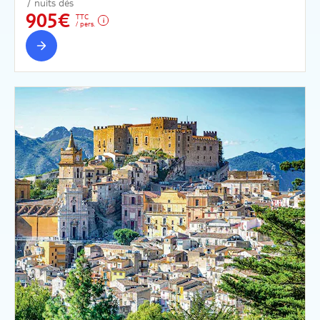
7 nuits dès
905€
TTC
/ pers.