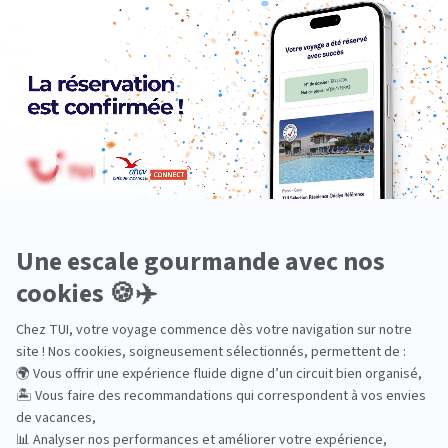
Luxe
Nature
Neige
Plongée
Premium