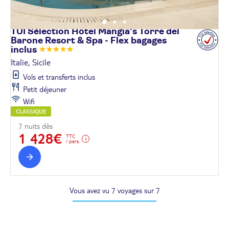
TUI Sélection Hôtel Mangia's Torre del
Barone Resort & Spa - Flex bagages
inclus
Italie, Sicile
Vols et transferts inclus
Petit déjeuner
Wifi
CLASSIQUE
7 nuits dès
1 428€
TTC
/ pers.
Vous avez vu 7 voyages sur 7