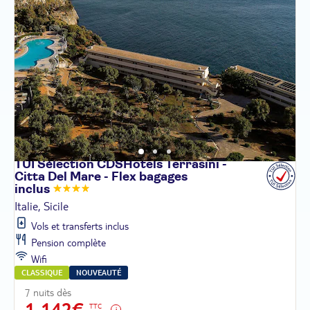
TUI Sélection CDSHotels Terrasini -
Citta Del Mare - Flex bagages
inclus
Italie, Sicile
Vols et transferts inclus
Pension complète
Wifi
CLASSIQUE
NOUVEAUTÉ
7 nuits dès
1 142€
TTC