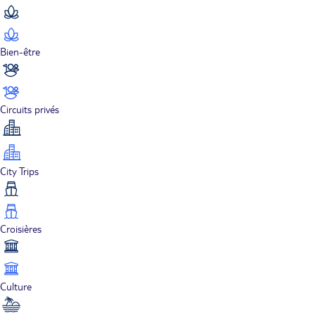
Bien-être
Circuits privés
City Trips
Croisières
Culture