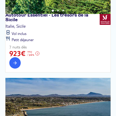
Autotour Essentiel - Les trésors de la
Sicile
Italie, Sicile
Vol inclus
Petit déjeuner
7 nuits dès
923€
TTC
/ pers.