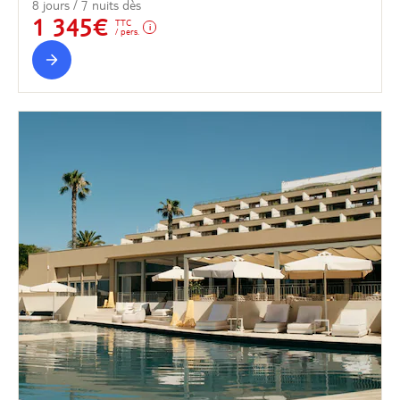
8 jours / 7 nuits dès
1 345€
TTC
/ pers.