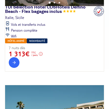
TUI Sélection Hôtel CDSHotels Delfino
Beach - Flex bagages
inclus
Italie, Sicile
Vols et transferts inclus
Pension complète
Wifi
HÔTEL ANIMÉ
NOUVEAUTÉ
7 nuits dès
1 313€
TTC
/ pers.