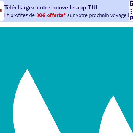
Téléchargez notre nouvelle
app TUI
Et profitez de
30€ offerts*
sur votre
prochain
voyage !
avec le code :
HAPPYAPP