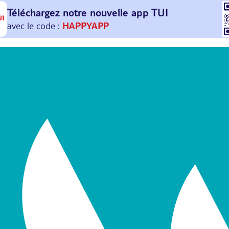
Téléchargez notre nouvelle
app TUI
Et profitez de
30€ offerts*
sur votre
prochain
voyage !
avec le code :
HAPPYAPP