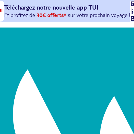
Téléchargez notre nouvelle
app TUI
Et profitez de
30€ offerts*
sur votre
prochain
voyage !
avec le code :
HAPPYAPP