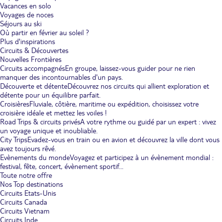
Vacances en solo
Voyages de noces
Séjours au ski
Où partir en février au soleil ?
Plus d'inspirations
Circuits & Découvertes
Nouvelles Frontières
Circuits accompagnés
En groupe, laissez-vous guider pour ne rien
manquer des incontournables d'un pays.
Découverte et détente
Découvrez nos circuits qui allient exploration et
détente pour un équilibre parfait.
Croisières
Fluviale, côtière, maritime ou expédition, choisissez votre
croisière idéale et mettez les voiles !
Road Trips & circuits privés
A votre rythme ou guidé par un expert : vivez
un voyage unique et inoubliable.
City Trips
Evadez-vous en train ou en avion et découvrez la ville dont vous
avez toujours rêvé.
Evènements du monde
Voyagez et participez à un évènement mondial :
festival, fête, concert, évènement sportif...
Toute notre offre
Nos Top destinations
Circuits Etats-Unis
Circuits Canada
Circuits Vietnam
Circuits Inde