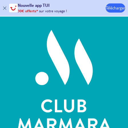
Nouvelle
app TUI
Télécharger
30€ offerts*
sur votre
voyage !
Hôtels & Clubs
avec le code :
HAPPYAPP