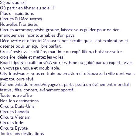
Séjours au ski
Où partir en février au soleil ?
Plus d'inspirations
Circuits & Découvertes
Nouvelles Frontières
Circuits accompagnés
En groupe, laissez-vous guider pour ne rien
manquer des incontournables d'un pays.
Découverte et détente
Découvrez nos circuits qui allient exploration et
détente pour un équilibre parfait.
Croisières
Fluviale, côtière, maritime ou expédition, choisissez votre
croisière idéale et mettez les voiles !
Road Trips & circuits privés
A votre rythme ou guidé par un expert : vivez
un voyage unique et inoubliable.
City Trips
Evadez-vous en train ou en avion et découvrez la ville dont vous
avez toujours rêvé.
Evènements du monde
Voyagez et participez à un évènement mondial :
festival, fête, concert, évènement sportif...
Toute notre offre
Nos Top destinations
Circuits Etats-Unis
Circuits Canada
Circuits Vietnam
Circuits Inde
Circuits Egypte
Toutes nos destinations