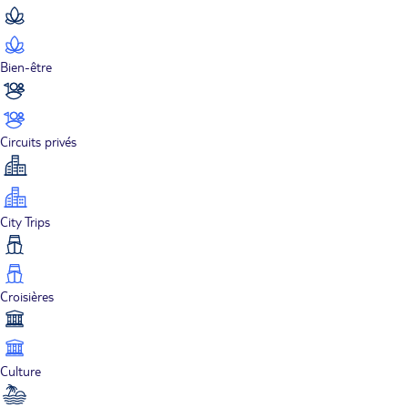
Bien-être
Circuits privés
City Trips
Croisières
Culture