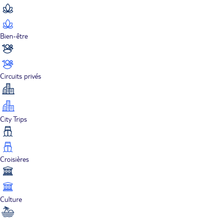
Bien-être
Circuits privés
City Trips
Croisières
Culture