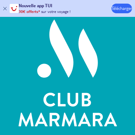
Hôtels & Clubs
Nouvelle
app TUI
Télécharger
30€ offerts*
sur votre
voyage !
avec le code :
HAPPYAPP