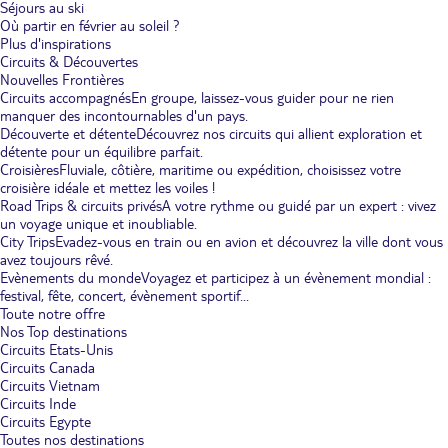
Séjours au ski
Où partir en février au soleil ?
Plus d'inspirations
Circuits & Découvertes
Nouvelles Frontières
Circuits accompagnés
En groupe, laissez-vous guider pour ne rien
manquer des incontournables d'un pays.
Découverte et détente
Découvrez nos circuits qui allient exploration et
détente pour un équilibre parfait.
Croisières
Fluviale, côtière, maritime ou expédition, choisissez votre
croisière idéale et mettez les voiles !
Road Trips & circuits privés
A votre rythme ou guidé par un expert : vivez
un voyage unique et inoubliable.
City Trips
Evadez-vous en train ou en avion et découvrez la ville dont vous
avez toujours rêvé.
Evènements du monde
Voyagez et participez à un évènement mondial :
festival, fête, concert, évènement sportif...
Toute notre offre
Nos Top destinations
Circuits Etats-Unis
Circuits Canada
Circuits Vietnam
Circuits Inde
Circuits Egypte
Toutes nos destinations