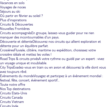
Vacances en solo
Voyages de noces
Séjours au ski
Où partir en février au soleil ?
Plus d'inspirations
Circuits & Découvertes
Nouvelles Frontières
Circuits accompagnés
En groupe, laissez-vous guider pour ne rien
manquer des incontournables d'un pays.
Découverte et détente
Découvrez nos circuits qui allient exploration et
détente pour un équilibre parfait.
Croisières
Fluviale, côtière, maritime ou expédition, choisissez votre
croisière idéale et mettez les voiles !
Road Trips & circuits privés
A votre rythme ou guidé par un expert : vivez
un voyage unique et inoubliable.
City Trips
Evadez-vous en train ou en avion et découvrez la ville dont vous
avez toujours rêvé.
Evènements du monde
Voyagez et participez à un évènement mondial :
festival, fête, concert, évènement sportif...
Toute notre offre
Nos Top destinations
Circuits Etats-Unis
Circuits Canada
Circuits Vietnam
Circuits Inde