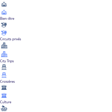
Bien-être
Circuits privés
City Trips
Croisières
Culture