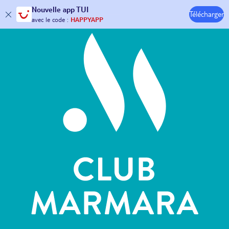
Hôtels & Clubs
Nouvelle
app TUI
Télécharger
30€ offerts*
sur votre
voyage !
avec le code :
HAPPYAPP