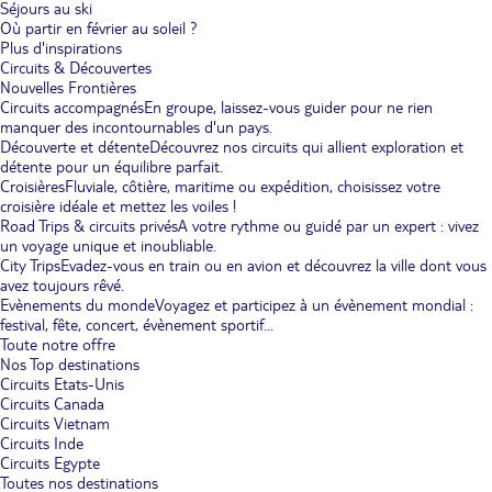
Séjours au ski
Où partir en février au soleil ?
Plus d'inspirations
Circuits & Découvertes
Nouvelles Frontières
Circuits accompagnés
En groupe, laissez-vous guider pour ne rien
manquer des incontournables d'un pays.
Découverte et détente
Découvrez nos circuits qui allient exploration et
détente pour un équilibre parfait.
Croisières
Fluviale, côtière, maritime ou expédition, choisissez votre
croisière idéale et mettez les voiles !
Road Trips & circuits privés
A votre rythme ou guidé par un expert : vivez
un voyage unique et inoubliable.
City Trips
Evadez-vous en train ou en avion et découvrez la ville dont vous
avez toujours rêvé.
Evènements du monde
Voyagez et participez à un évènement mondial :
festival, fête, concert, évènement sportif...
Toute notre offre
Nos Top destinations
Circuits Etats-Unis
Circuits Canada
Circuits Vietnam
Circuits Inde
Circuits Egypte
Toutes nos destinations