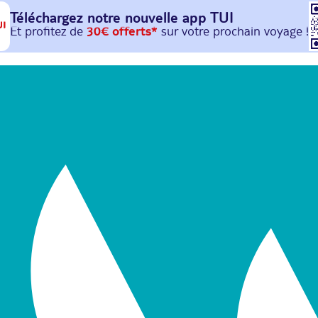
Téléchargez notre nouvelle
app TUI
Et profitez de
30€ offerts*
sur votre
prochain
voyage !
avec le code :
HAPPYAPP