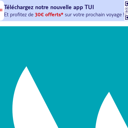
Téléchargez notre nouvelle
app TUI
Et profitez de
30€ offerts*
sur votre
prochain
voyage !
avec le code :
HAPPYAPP