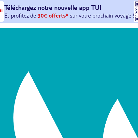
Téléchargez notre nouvelle
app TUI
Et profitez de
30€ offerts*
sur votre
prochain
voyage !
avec le code :
HAPPYAPP