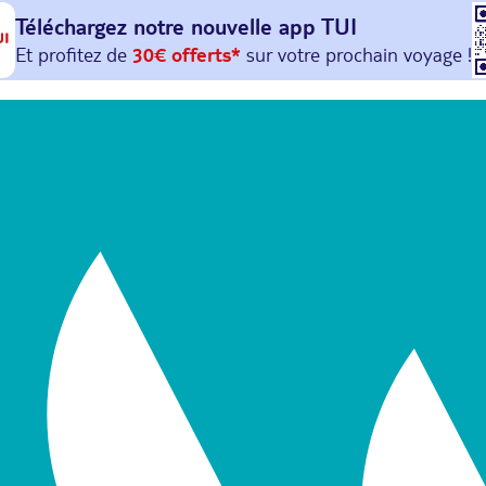
Téléchargez notre nouvelle
app TUI
Et profitez de
30€ offerts*
sur votre
prochain
voyage !
avec le code :
HAPPYAPP