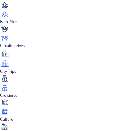
Bien-être
Circuits privés
City Trips
Croisières
Culture