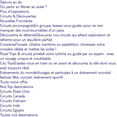
Séjours au ski
Où partir en février au soleil ?
Plus d'inspirations
Circuits & Découvertes
Nouvelles Frontières
Circuits accompagnés
En groupe, laissez-vous guider pour ne rien
manquer des incontournables d'un pays.
Découverte et détente
Découvrez nos circuits qui allient exploration et
détente pour un équilibre parfait.
Croisières
Fluviale, côtière, maritime ou expédition, choisissez votre
croisière idéale et mettez les voiles !
Road Trips & circuits privés
A votre rythme ou guidé par un expert : vivez
un voyage unique et inoubliable.
City Trips
Evadez-vous en train ou en avion et découvrez la ville dont vous
avez toujours rêvé.
Evènements du monde
Voyagez et participez à un évènement mondial :
festival, fête, concert, évènement sportif...
Toute notre offre
Nos Top destinations
Circuits Etats-Unis
Circuits Canada
Circuits Vietnam
Circuits Inde
Circuits Egypte
Toutes nos destinations