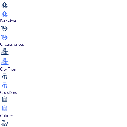
Bien-être
Circuits privés
City Trips
Croisières
Culture