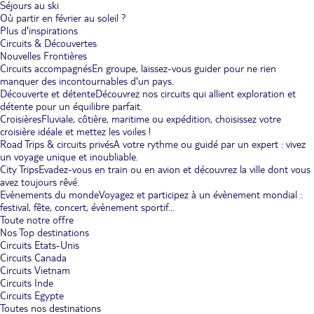
Séjours au ski
Où partir en février au soleil ?
Plus d'inspirations
Circuits & Découvertes
Nouvelles Frontières
Circuits accompagnés
En groupe, laissez-vous guider pour ne rien
manquer des incontournables d'un pays.
Découverte et détente
Découvrez nos circuits qui allient exploration et
détente pour un équilibre parfait.
Croisières
Fluviale, côtière, maritime ou expédition, choisissez votre
croisière idéale et mettez les voiles !
Road Trips & circuits privés
A votre rythme ou guidé par un expert : vivez
un voyage unique et inoubliable.
City Trips
Evadez-vous en train ou en avion et découvrez la ville dont vous
avez toujours rêvé.
Evènements du monde
Voyagez et participez à un évènement mondial :
festival, fête, concert, évènement sportif...
Toute notre offre
Nos Top destinations
Circuits Etats-Unis
Circuits Canada
Circuits Vietnam
Circuits Inde
Circuits Egypte
Toutes nos destinations