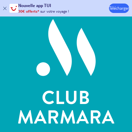
Hôtels & Clubs
Nouvelle
app TUI
Télécharger
30€ offerts*
sur votre
voyage !
avec le code :
HAPPYAPP