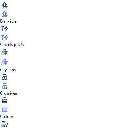
Bien-être
Circuits privés
City Trips
Croisières
Culture