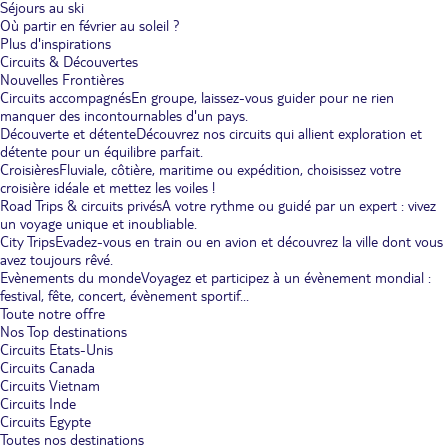
Séjours au ski
Où partir en février au soleil ?
Plus d'inspirations
Circuits & Découvertes
Nouvelles Frontières
Circuits accompagnés
En groupe, laissez-vous guider pour ne rien
manquer des incontournables d'un pays.
Découverte et détente
Découvrez nos circuits qui allient exploration et
détente pour un équilibre parfait.
Croisières
Fluviale, côtière, maritime ou expédition, choisissez votre
croisière idéale et mettez les voiles !
Road Trips & circuits privés
A votre rythme ou guidé par un expert : vivez
un voyage unique et inoubliable.
City Trips
Evadez-vous en train ou en avion et découvrez la ville dont vous
avez toujours rêvé.
Evènements du monde
Voyagez et participez à un évènement mondial :
festival, fête, concert, évènement sportif...
Toute notre offre
Nos Top destinations
Circuits Etats-Unis
Circuits Canada
Circuits Vietnam
Circuits Inde
Circuits Egypte
Toutes nos destinations