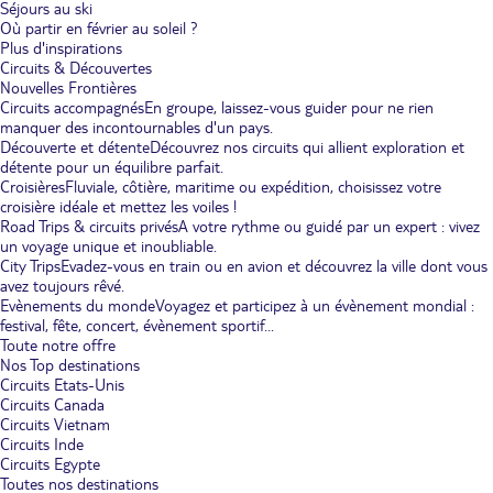
Séjours au ski
Où partir en février au soleil ?
Plus d'inspirations
Circuits & Découvertes
Nouvelles Frontières
Circuits accompagnés
En groupe, laissez-vous guider pour ne rien
manquer des incontournables d'un pays.
Découverte et détente
Découvrez nos circuits qui allient exploration et
détente pour un équilibre parfait.
Croisières
Fluviale, côtière, maritime ou expédition, choisissez votre
croisière idéale et mettez les voiles !
Road Trips & circuits privés
A votre rythme ou guidé par un expert : vivez
un voyage unique et inoubliable.
City Trips
Evadez-vous en train ou en avion et découvrez la ville dont vous
avez toujours rêvé.
Evènements du monde
Voyagez et participez à un évènement mondial :
festival, fête, concert, évènement sportif...
Toute notre offre
Nos Top destinations
Circuits Etats-Unis
Circuits Canada
Circuits Vietnam
Circuits Inde
Circuits Egypte
Toutes nos destinations