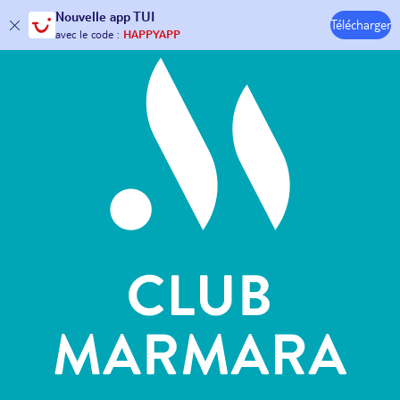
Hôtels & Clubs
Nouvelle
app TUI
30€ offerts*
sur votre
voyage !
Télécharger
avec le code :
HAPPYAPP