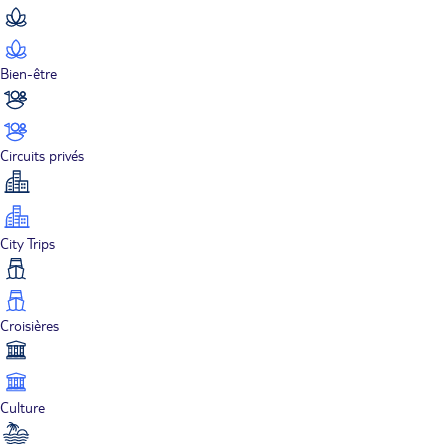
Bien-être
Circuits privés
City Trips
Croisières
Culture