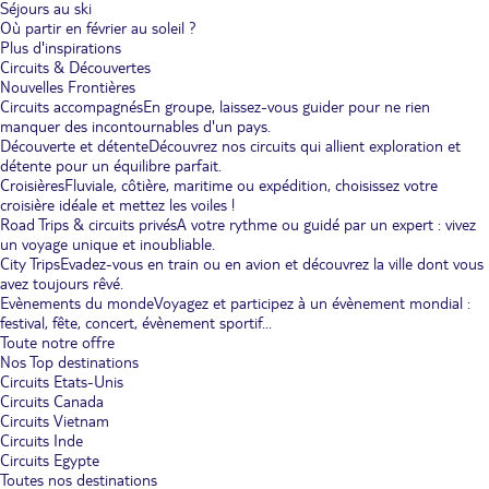
Séjours au ski
Où partir en février au soleil ?
Plus d'inspirations
Circuits & Découvertes
Nouvelles Frontières
Circuits accompagnés
En groupe, laissez-vous guider pour ne rien
manquer des incontournables d'un pays.
Découverte et détente
Découvrez nos circuits qui allient exploration et
détente pour un équilibre parfait.
Croisières
Fluviale, côtière, maritime ou expédition, choisissez votre
croisière idéale et mettez les voiles !
Road Trips & circuits privés
A votre rythme ou guidé par un expert : vivez
un voyage unique et inoubliable.
City Trips
Evadez-vous en train ou en avion et découvrez la ville dont vous
avez toujours rêvé.
Evènements du monde
Voyagez et participez à un évènement mondial :
festival, fête, concert, évènement sportif...
Toute notre offre
Nos Top destinations
Circuits Etats-Unis
Circuits Canada
Circuits Vietnam
Circuits Inde
Circuits Egypte
Toutes nos destinations