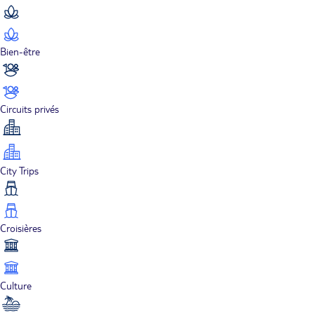
Bien-être
Circuits privés
City Trips
Croisières
Culture