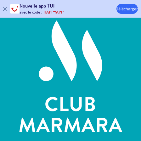
Hôtels & Clubs
Nouvelle
app TUI
Télécharger
30€ offerts*
sur votre
voyage !
avec le code :
HAPPYAPP