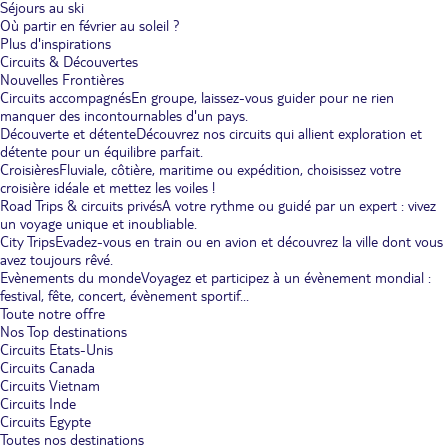
Séjours au ski
Où partir en février au soleil ?
Plus d'inspirations
Circuits & Découvertes
Nouvelles Frontières
Circuits accompagnés
En groupe, laissez-vous guider pour ne rien
manquer des incontournables d'un pays.
Découverte et détente
Découvrez nos circuits qui allient exploration et
détente pour un équilibre parfait.
Croisières
Fluviale, côtière, maritime ou expédition, choisissez votre
croisière idéale et mettez les voiles !
Road Trips & circuits privés
A votre rythme ou guidé par un expert : vivez
un voyage unique et inoubliable.
City Trips
Evadez-vous en train ou en avion et découvrez la ville dont vous
avez toujours rêvé.
Evènements du monde
Voyagez et participez à un évènement mondial :
festival, fête, concert, évènement sportif...
Toute notre offre
Nos Top destinations
Circuits Etats-Unis
Circuits Canada
Circuits Vietnam
Circuits Inde
Circuits Egypte
Toutes nos destinations