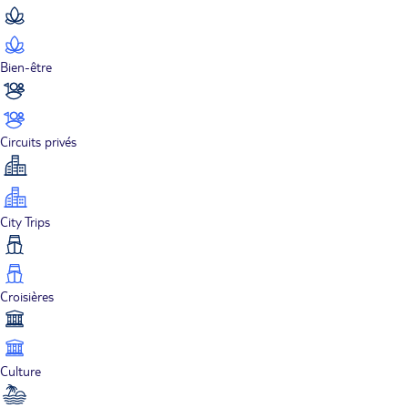
Bien-être
Circuits privés
City Trips
Croisières
Culture