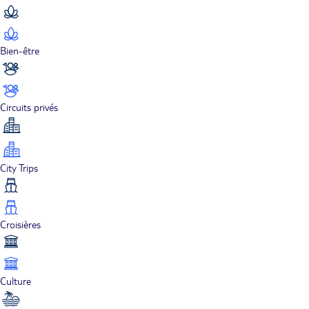
Bien-être
Circuits privés
City Trips
Croisières
Culture