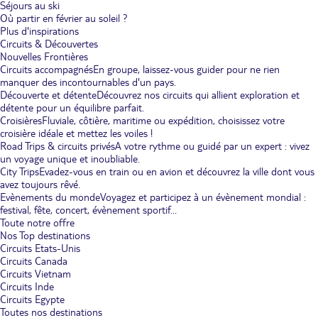
Séjours au ski
Où partir en février au soleil ?
Plus d'inspirations
Circuits & Découvertes
Nouvelles Frontières
Circuits accompagnés
En groupe, laissez-vous guider pour ne rien
manquer des incontournables d'un pays.
Découverte et détente
Découvrez nos circuits qui allient exploration et
détente pour un équilibre parfait.
Croisières
Fluviale, côtière, maritime ou expédition, choisissez votre
croisière idéale et mettez les voiles !
Road Trips & circuits privés
A votre rythme ou guidé par un expert : vivez
un voyage unique et inoubliable.
City Trips
Evadez-vous en train ou en avion et découvrez la ville dont vous
avez toujours rêvé.
Evènements du monde
Voyagez et participez à un évènement mondial :
festival, fête, concert, évènement sportif...
Toute notre offre
Nos Top destinations
Circuits Etats-Unis
Circuits Canada
Circuits Vietnam
Circuits Inde
Circuits Egypte
Toutes nos destinations