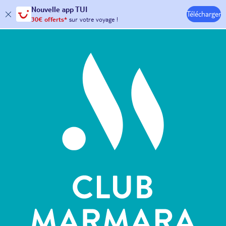
Nouvelle
app TUI
Télécharger
30€ offerts*
sur votre
voyage !
avec le code :
HAPPYAPP
Hôtels & Clubs