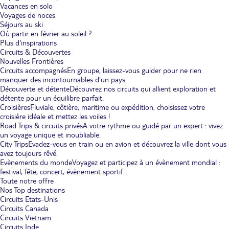
Vacances en solo
Voyages de noces
Séjours au ski
Où partir en février au soleil ?
Plus d'inspirations
Circuits & Découvertes
Nouvelles Frontières
Circuits accompagnés
En groupe, laissez-vous guider pour ne rien
manquer des incontournables d'un pays.
Découverte et détente
Découvrez nos circuits qui allient exploration et
détente pour un équilibre parfait.
Croisières
Fluviale, côtière, maritime ou expédition, choisissez votre
croisière idéale et mettez les voiles !
Road Trips & circuits privés
A votre rythme ou guidé par un expert : vivez
un voyage unique et inoubliable.
City Trips
Evadez-vous en train ou en avion et découvrez la ville dont vous
avez toujours rêvé.
Evènements du monde
Voyagez et participez à un évènement mondial :
festival, fête, concert, évènement sportif...
Toute notre offre
Nos Top destinations
Circuits Etats-Unis
Circuits Canada
Circuits Vietnam
Circuits Inde