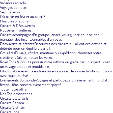
Vacances en solo
Voyages de noces
Séjours au ski
Où partir en février au soleil ?
Plus d'inspirations
Circuits & Découvertes
Nouvelles Frontières
Circuits accompagnés
En groupe, laissez-vous guider pour ne rien
manquer des incontournables d'un pays.
Découverte et détente
Découvrez nos circuits qui allient exploration et
détente pour un équilibre parfait.
Croisières
Fluviale, côtière, maritime ou expédition, choisissez votre
croisière idéale et mettez les voiles !
Road Trips & circuits privés
A votre rythme ou guidé par un expert : vivez
un voyage unique et inoubliable.
City Trips
Evadez-vous en train ou en avion et découvrez la ville dont vous
avez toujours rêvé.
Evènements du monde
Voyagez et participez à un évènement mondial :
festival, fête, concert, évènement sportif...
Toute notre offre
Nos Top destinations
Circuits Etats-Unis
Circuits Canada
Circuits Vietnam
Circuits Inde