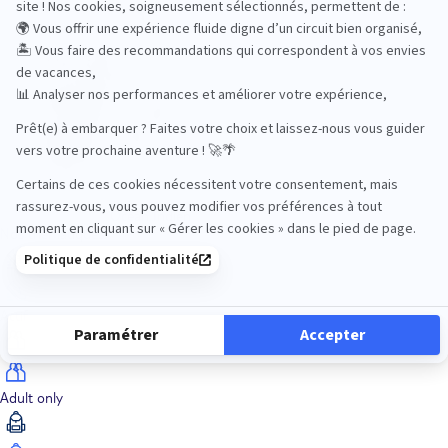
Océan Indien
Nos thématiques
Actif
Adult only